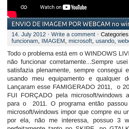
ENVIO DE IMAGEM POR WEBCAM no win
14. July 2012
·
Write a comment
· Categorie
funcionam
,
IMAGEM
,
microsoft
,
usando
,
web
Todo o problema está em o WINDOWS
LIV
não funcionar corretamente...Sempre us
satisfazia plenamente, sempre consegui 
usando meu equipamento e qualquer 
Lançaram esse FAMIGERADO 2011, o 2009
FUI FORÇADO pela microsoft/windows a 
para o 2011. O programa então passou 
microsoft/windows impor que compre eu 
por ela, não me interessa, possuo 3 
perfeitamente tanto no SKIPE, no GT