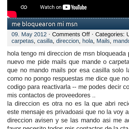
me bloquearon mi msn
on
09. May 2012
·
Comments Off
· Categories: 
me
carpetas
,
casilla
,
direccion
,
hola
,
Mails
,
mand
bloquearon
mi
msn
hola tengo mi direccion de msn bloqueada p
nuevo me pide mails que mande o carpeta
que no mando mails por esa casilla solo la
como no pongo respuestas me dice que n
codigo para reactivarla -- me podes decir 
mis contactos de proveedores ..
la direccion es otra no es la que abri rec
este mensaje es privadoasi que no la voy a
direccion avisen y se las mando asi me ac
favor necesito todos mis contactos de la cta 